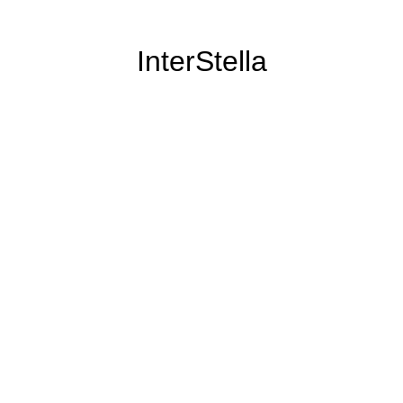
InterStella
il n'a pas disparu pour autant :)