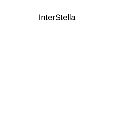
InterStella
il n'a pas disparu pour autant :)