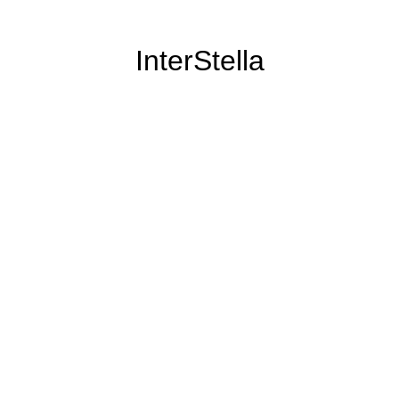
InterStella
il n'a pas disparu pour autant :)