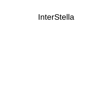
InterStella
il n'a pas disparu pour autant :)