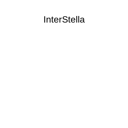
InterStella
il n'a pas disparu pour autant :)