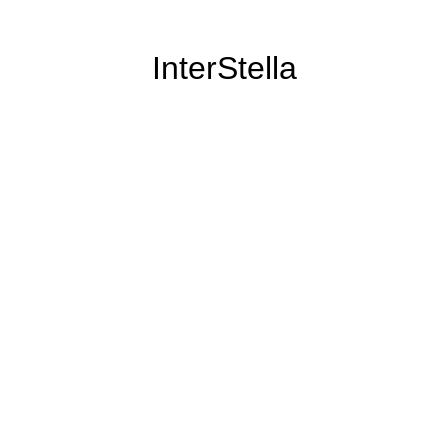
InterStella
il n'a pas disparu pour autant :)