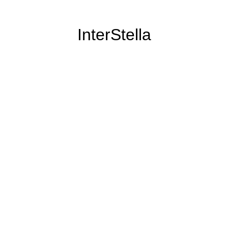
InterStella
il n'a pas disparu pour autant :)