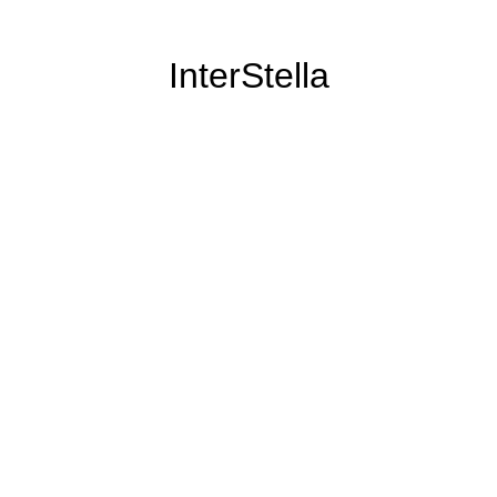
InterStella
il n'a pas disparu pour autant :)