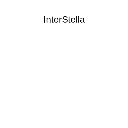
InterStella
il n'a pas disparu pour autant :)