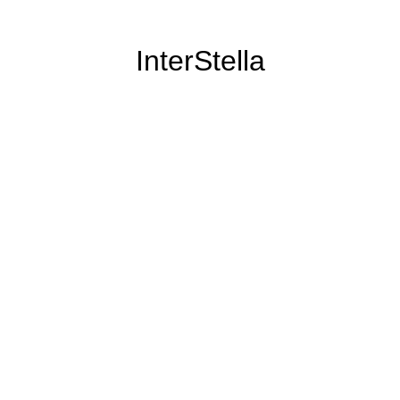
InterStella
il n'a pas disparu pour autant :)