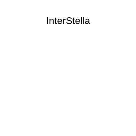
InterStella
il n'a pas disparu pour autant :)